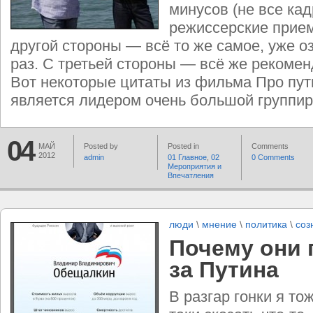
минусов (не все ка
режиссерские прием
другой стороны — всё то же самое, уже о
раз. С третьей стороны — всё же рекомен
Вот некоторые цитаты из фильма Про пут
является лидером очень большой группиров
04
МАЙ
Posted by
Posted in
Comments
2012
admin
01 Главное
,
02
0 Comments
Мероприятия и
Впечатления
люди
\
мнение
\
политика
\
соз
Почему они 
за Путина
В разгар гонки я то