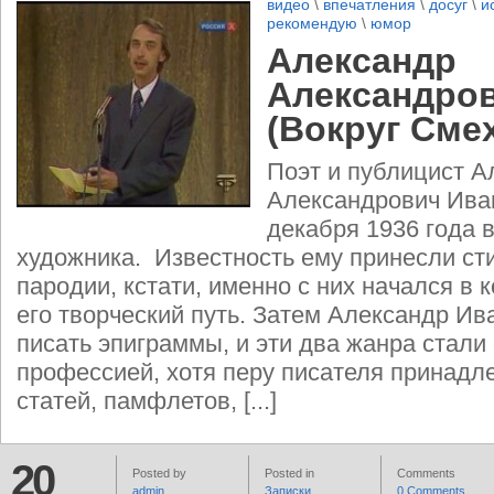
видео
\
впечатления
\
досуг
\
и
рекомендую
\
юмор
Александр
Александро
(Вокруг Сме
Поэт и публицист А
Александрович Ива
декабря 1936 года в
художника. Известность ему принесли ст
пародии, кстати, именно с них начался в 
его творческий путь. Затем Александр Ив
писать эпиграммы, и эти два жанра стали
профессией, хотя перу писателя принадл
статей, памфлетов, [...]
20
Posted by
Posted in
Comments
admin
Записки
0 Comments