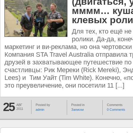
(двигаться, 
мммм… куша
клевых роли
Для тех, кто ещё не
ролики. Да-да, конеч
маркетинг и ви-реклама, но она чертовски
Компания STA Travel Australia отправила 
друзей в захватывающее путешествие по 
счастливцы: Рик Мереки (Rick Mereki), Э
Lees) и Тим Уайт (Tim White). Конечно, «
это преувеличение, они посетили 11 [...]
25
АВГ
Posted by
Posted in
Comments
2011
admin
Записки
0 Comments