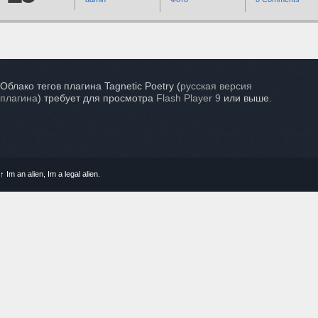
Облако тегов плагина Tagnetic Poetry (
русская версия
плагина
) требует для просмотра
Flash Player 9
или выше.
↑
Im an alien, Im a legal alien.