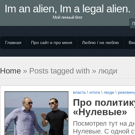
Im an alien, Im a legal alien.
Мой личный блог
Главная
Про сайт и про меня
Люблю / не люблю
Виш
Home
» Posts tagged with » люди
власть
\
итоги
\
люди
\
рекоме
Про политик
«Нулевые»
Посмотрел тут на д
Нулевые. С одной с