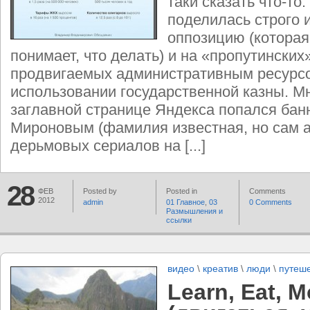
таки сказать что-то
поделилась строго и
оппозицию (которая
понимает, что делать) и на «пропутинских
продвигаемых административным ресурс
использовании государственной казны. Мн
заглавной странице Яндекса попался бан
Мироновым (фамилия известная, но сам а
дерьмовых сериалов на [...]
28
ФЕВ
Posted by
Posted in
Comments
2012
admin
01 Главное
,
03
0 Comments
Размышления и
ссылки
видео
\
креатив
\
люди
\
путеш
Learn, Eat, 