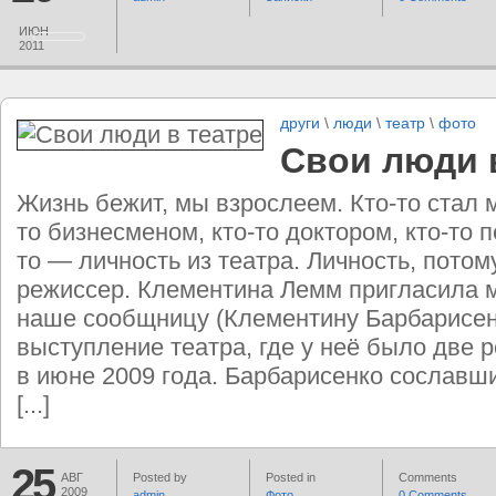
ИЮН
2011
други
\
люди
\
театр
\
фото
Свои люди 
Жизнь бежит, мы взрослеем. Кто-то стал 
то бизнесменом, кто-то доктором, кто-то п
то — личность из театра. Личность, потому
режиссер. Клементина Лемм пригласила 
наше сообщницу (Клементину Барбарисен
выступление театра, где у неё было две 
в июне 2009 года. Барбарисенко сославш
[...]
25
АВГ
Posted by
Posted in
Comments
2009
admin
Фото
0 Comments