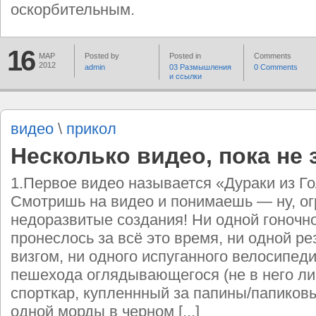
оскорбительным.
16
МАР
Posted by
Posted in
Comments
2012
admin
03 Размышления
0 Comments
и ссылки
видео
\
прикол
Несколько видео, пока не 
1.Первое видео называется «Дураки из Г
Смотришь на видео и понимаешь — ну, о
недоразвитые создания! Ни одной гоноч
пронеслось за всё это время, ни одной ре
визгом, ни одного испуганного велосипед
пешехода оглядывающегося (не в него ли 
спорткар, купленнный за папины/папиковы
одной морды в черном [...]