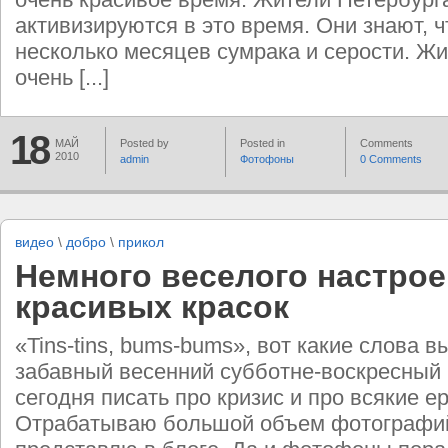
активизируются в это время. Они знают, ч
несколько месяцев сумрака и серости. Ж
очень [...]
18
МАЙ
Posted by
Posted in
Comments
2010
admin
Фотофоны
0 Comments
видео
\
добро
\
прикол
Немного веселого настрое
красивых красок
«Tins-tins, bums-bums», вот какие слова в
забавный весенний субботне-воскресный 
сегодня писать про кризис и про всякие е
Отрабатываю большой объем фотографий