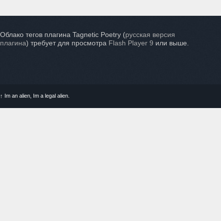
Облако тегов плагина Tagnetic Poetry (
русская версия
плагина
) требует для просмотра
Flash Player 9
или выше.
↑
Im an alien, Im a legal alien.